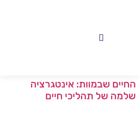
לתוכן
פגישות 1:1
מאמרים, פודקאסטים והשראה
החיים שבמוות: אינטגרציה
שלמה של תהליכי חיים