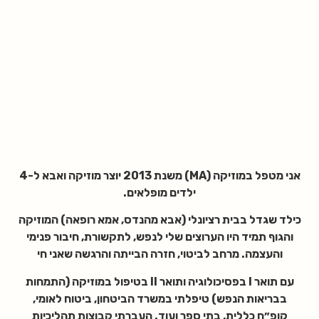
אני מטפל במוזיקה (MA) משנת 2013 יוצר מוזיקה ואבא ל-4
ילדים מופלאים.
כילד שגדל בבית רציונלי (אבא מהנדס, אמא רופאה) המוזיקה
והגוף תמיד היו הערוצים שלי לנפש, לתקשורת, חיבור פנימי
והעצמה. מרחב לביטוי, חזרה הבייתה והרגשה שאני חי
עם תואר I בפסיכולוגיה ותואר II בטיפול במוזיקה (התמחות
בבריאות הנפש) טיפלתי ב
משרד הביטחון, ביטוח לאומי,
קופ״ח כללית, בתי ספר ועוד.
העברתי קבוצות תהליכיות