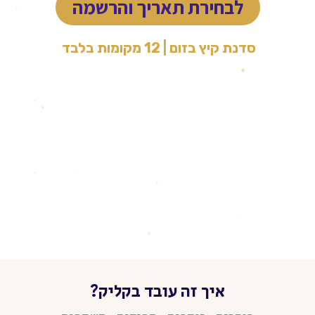
לבחירת תאריך והרשמה
סדנת קיץ בזום |
12 מקומות בלבד
בהנחיית יובל בארי
מטפל במוזיקה (MA) ומנחה
מלמד בבר אילן ובכנסים בארץ ובעולם
על כתיבה והפקה ככלים טיפוליים
איך זה עובד בקליק?