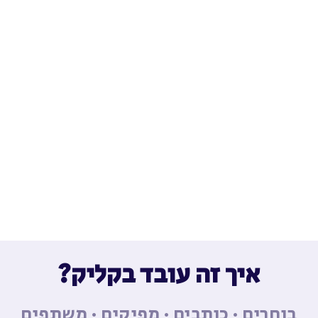
איך זה עובד בקליק?
בוחרים · כותבים · מפיקים · משתפים