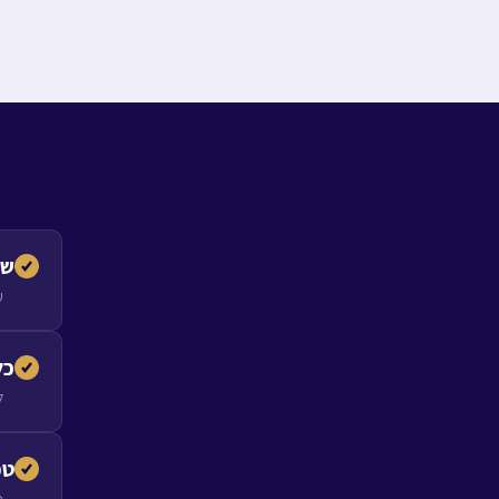
שי
ע
כל
ל
טמ
כ