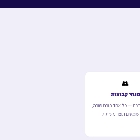
👥
נחי קבוצות
רת — כל אחד תורם שורה,
שומעים תוצר משותף.