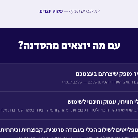
לא לומדים הפקה —
פשוט יוצרים.
עם מה יוצאים מהסדנה?
ר מופק שיצרתם בעצמכם
ם הטאצ׳ הייחודי והסגנון שלכם — שלכם לגמרי
י חוויתי, עמוק וחינמי לשימוש
ביטוי אישי ורגשי · חיבור ולכידות קבוצתית · משחק והנאה · יצירה בשפה שמדברת אליה
פלייטים לשילוב הכלי בעבודה פרטנית, קבוצתית וכיתתית
ולל: שיר קבוצתי שכל אחד תורם שורה · עבודה בכיתה · תהליך פרטני מובנה